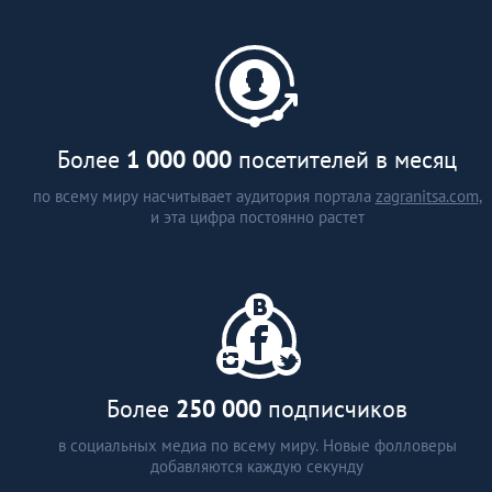
каталог застройщиков и
агентств недвижимости (более
15 стран)
аналитические статьи
интервью с экспертами
Более
1 000 000
посетителей в месяц
по всему миру насчитывает аудитория портала
zagranitsa.com
,
и эта цифра постоянно растет
Более
250 000
подписчиков
в социальных медиа по всему миру. Новые фолловеры
добавляются каждую секунду