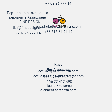
+7 02 23 777 14
Партнер по размещению
рекламы в Казахстане
Пхукет
—
FINE DESIGN
acc.phuket@zagranitsa.com
li.n@finedesign.kz
+66 818 64 24 42
8 702 23 777 14
Киев
Лос-Анджелес
acc.kiev@zagranitsa.com
acc.losangeles@zagranitsa.com
+38 093 578 07 69
+156 22 412 398
Диана Яковлева
diana@zagranitsa.com
+38 095 158 52 20