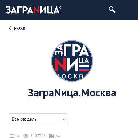
НАЗАД
ЗаграNица.Москва
Все разделы
1103381
36
66