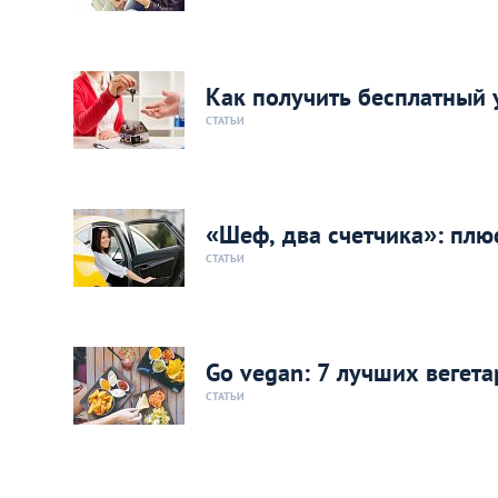
Как получить бесплатный 
СТАТЬИ
«Шеф, два счетчика»: плю
СТАТЬИ
Go vegan: 7 лучших вегет
СТАТЬИ