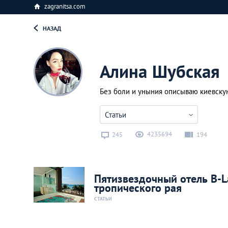
zagranitsa.com
НАЗАД
Алина Шубская
Без боли и уныния описываю киевску
Статьи
4235694
245
194
Пятизвездочный отель B-L
тропического рая
СТАТЬИ