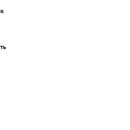
ик
ть