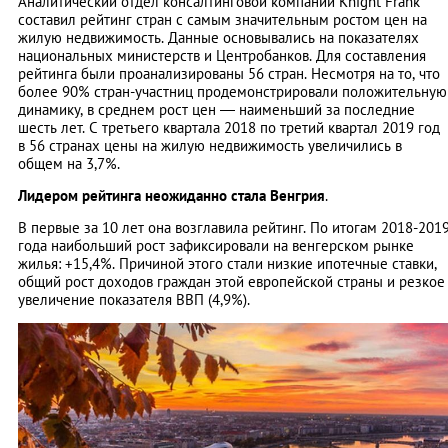
Аналитический отдел консалтинговой компании Knight Frank
составил рейтинг стран с самым значительным ростом цен на
жилую недвижимость. Данные основывались на показателях
национальных министерств и Центробанков. Для составления
рейтинга были проанализированы 56 стран. Несмотря на то, что
более 90% стран-участниц продемонстрировали положительную
динамику, в среднем рост цен — наименьший за последние
шесть лет. С третьего квартала 2018 по третий квартал 2019 год
в 56 странах цены на жилую недвижимость увеличились в
общем на 3,7%.
Лидером рейтинга неожиданно стала Венгрия
.
В первые за 10 лет она возглавила рейтинг. По итогам 2018-201
года наибольший рост зафиксировали на венгерском рынке
жилья: +15,4%. Причиной этого стали низкие ипотечные ставки,
общий рост доходов граждан этой европейской страны и резкое
увеличение показателя ВВП (4,9%).