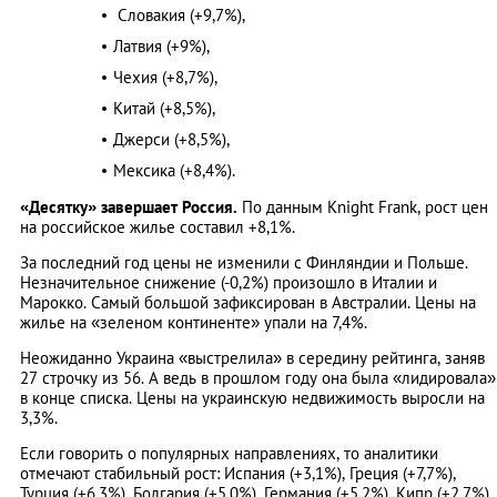
Словакия (+9,7%),
Латвия (+9%),
Чехия (+8,7%),
Китай (+8,5%),
Джерси (+8,5%),
Мексика (+8,4%).
«Десятку» завершает Россия.
По данным Knight Frank, рост цен
на российское жилье составил +8,1%.
За последний год цены не изменили с Финляндии и Польше.
Незначительное снижение (-0,2%) произошло в Италии и
Марокко. Самый большой зафиксирован в Австралии. Цены на
жилье на «зеленом континенте» упали на 7,4%.
Неожиданно Украина «выстрелила» в середину рейтинга, заняв
27 строчку из 56. А ведь в прошлом году она была «лидировала»
в конце списка. Цены на украинскую недвижимость выросли на
3,3%.
Если говорить о популярных направлениях, то аналитики
отмечают стабильный рост: Испания (+3,1%), Греция (+7,7%),
Турция (+6,3%), Болгария (+5,0%), Германия (+5,2%), Кипр (+2,7%).