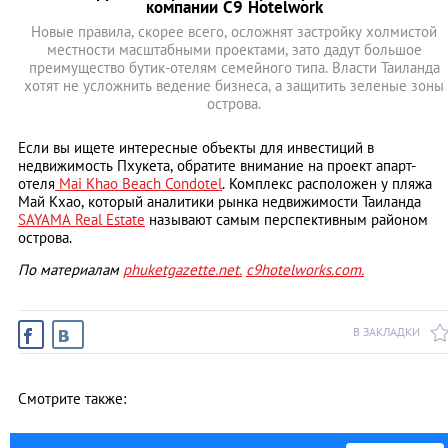
компании C9 Hotelwork
Новые правила, скорее всего, осложнят застройку холмистой
местности масштабными проектами, зато дадут большое
преимущество бутик-отелям семейного типа. Власти Таиланда
хотят не усложнить ведение бизнеса, а защитить зеленые зоны
острова.
Если вы ищете интересные объекты для инвестиций в
недвижимость Пхукета, обратите внимание на проект апарт-
отеля
Mai Khao Beach Condotel
. Комплекс расположен у пляжа
Май Кхао, который аналитики рынка недвижимости Таиланда
SAYAMA Real Estate
называют самым перспективным районом
острова.
По материалам
phuketgazette.net.
c9hotelworks.com.
В ЗАКЛАДКИ
Смотрите также: