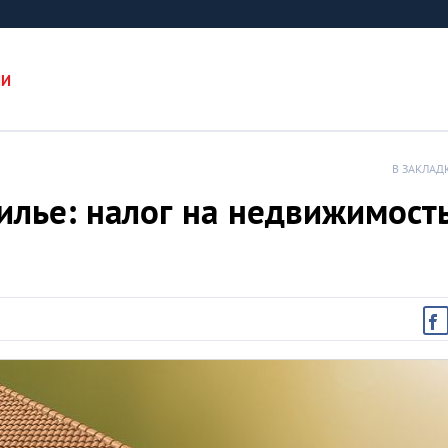
ИИ
В ЗАКЛАД
илье: налог на недвижимост