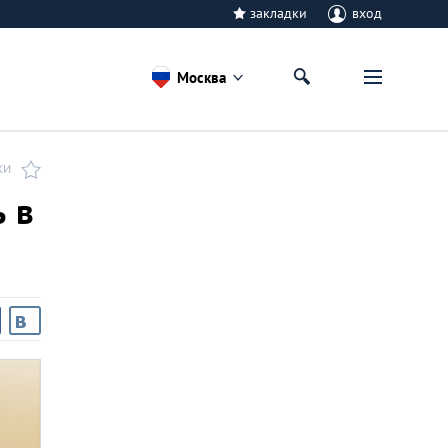
закладки
вход
Москва
КИ
ь в