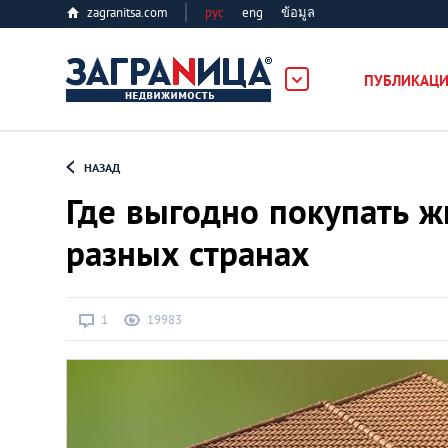
zagranitsa.com
рус
eng
ข้อมูล
ость
ПУБЛИКАЦ
Loading...
НАЗАД
Где выгодно покупать ж
разных странах
Все города
1
19983
Алматы
Астана