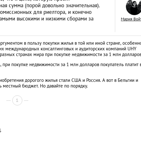
ная сумма (порой довольно значительная).
 комиссионных для риелтора, и конечно
 самыми высокими и низкими сборами за
Мария Вой
«Тихая гавань» дл
гументом в пользу покупки жилья в той или иной стране, особенн
русских капиталов
щих международных консалтинговых и аудиторских компаний UHY
 разных странах мира при покупке недвижимости за 1 млн долларов
интервью с дирек
АНАЛИТИЧЕСКИЕ СТАТЬИ
ь, при покупке недвижимости за 1 млн долларов покупатель платит 
зарубежной недв
компании Knight F
обретения дорогого жилья стали США и Россия. А вот в Бельгии и
местный бюджет. Но давайте по порядку.
1
%