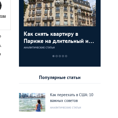
това
я
Как снять квартиру в
Как куп
Недвижи
Аренда 
о
:
Париже на длительный или
США: по
как купи
Лондоне
.
тором по
короткий срок
инструкц
моря и з
АНАЛИТИЧЕСКИЕ СТАТЬИ
АНАЛИТИЧЕСКИЕ 
АНАЛИТИЧЕСКИЕ 
АНАЛИТИЧЕСКИЕ 
в
ижимости
дом или
rank
Калифо
Популярные статьи
Как переехать в США: 10
важных советов
АНАЛИТИЧЕСКИЕ СТАТЬИ