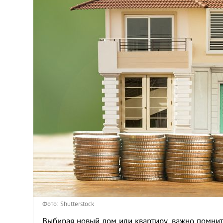
Афины
Киев
Лондон
Лос-Анджелес
Москва
Париж
Паттайя
Пхукет
Фото: Shutterstock
Выбирая новый дом или квартиру, важно помнить