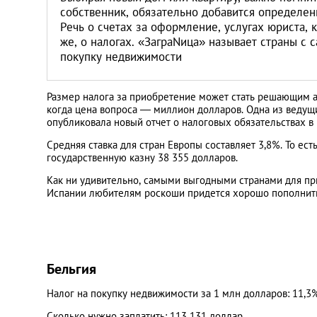
Санкт-Петербург
собственник, обязательно добавится определен
Речь о счетах за оформление, услугах юриста,
же, о налогах. «ЗаграNица» называет страны с
покупку недвижимости
Размер налога за приобретение может стать решающим ар
когда цена вопроса ― миллион долларов. Одна из веду
опубликовала новый отчет о налоговых обязательствах в
Средняя ставка для стран Европы составляет 3,8%. То ест
государственную казну 38 355 долларов.
Как ни удивительно, самыми выгодными странами для при
Испании любителям роскоши придется хорошо пополнить 
Бельгия
Налог на покупку недвижимости за 1 млн долларов: 11,3
Сколько нужно заплатить: 113 131 доллар