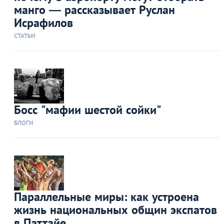
манго — рассказывает Руслан
Исрафилов
СТАТЬИ
Босс "мафии шестой сойки"
БЛОГИ
Параллельные миры: как устроена
жизнь национальных общин экспатов
в Паттайе