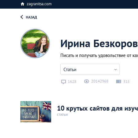
zagranitsa.com
НАЗАД
Ирина Безкоров
Писать и получать удовольствие от ка
Статьи
20142968
1628
315
10 крутых сайтов для изу
СТАТЬИ