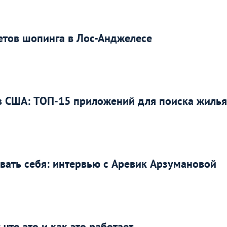
ретов шопинга в Лос-Анджелесе
в США: ТОП-15 приложений для поиска жилья
вать себя: интервью с Аревик Арзумановой
что это и как это работает