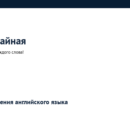
айная
ждого слова!
чения английского языка