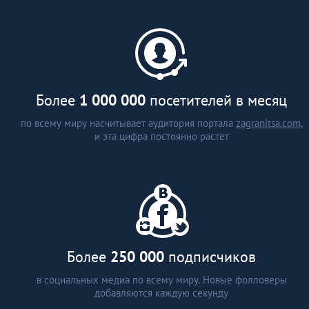
каталог застройщиков и
агентств недвижимости (более
15 стран)
аналитические статьи
интервью с экспертами
Более
1 000 000
посетителей в месяц
по всему миру насчитывает аудитория портала
zagranitsa.com
,
и эта цифра постоянно растет
Более
250 000
подписчиков
в социальных медиа по всему миру. Новые фолловеры
добавляются каждую секунду