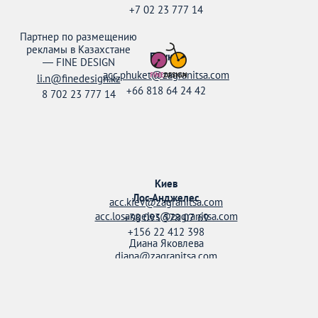
+7 02 23 777 14
Партнер по размещению
рекламы в Казахстане
Пхукет
—
FINE DESIGN
acc.phuket@zagranitsa.com
li.n@finedesign.kz
+66 818 64 24 42
8 702 23 777 14
Киев
Лос-Анджелес
acc.kiev@zagranitsa.com
acc.losangeles@zagranitsa.com
+38 093 578 07 69
+156 22 412 398
Диана Яковлева
diana@zagranitsa.com
+38 095 158 52 20