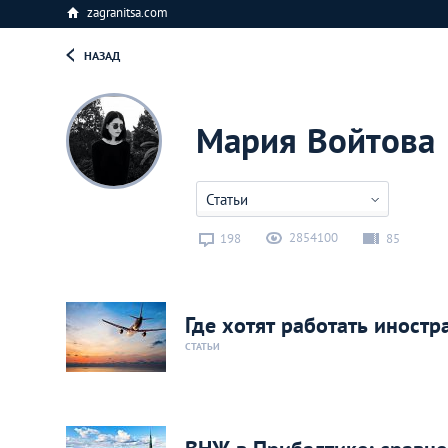
zagranitsa.com
НАЗАД
Мария Войтова
Статьи
2854100
198
85
Где хотят работать иност
СТАТЬИ