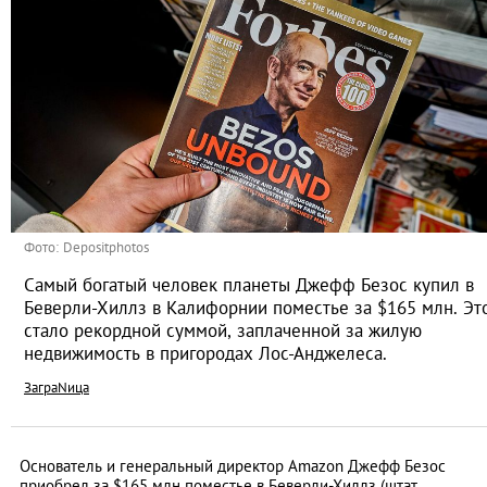
Фото: Depositphotos
Самый богатый человек планеты Джефф Безос купил в
Беверли-Хиллз в Калифорнии поместье за $165 млн. Эт
стало рекордной суммой, заплаченной за жилую
недвижимость в пригородах Лос-Анджелеса.
ЗаграNица
Основатель и генеральный директор Amazon Джефф Безос
приобрел за $165 млн поместье в Беверли-Хиллз (штат