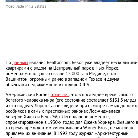
Фото: Jade Mills Estates
По
данным
издания Realtor.com, Безос уже владеет несколькими
квартирами с видом на Центральный парк в Нью-Йорке,
поместьем площадью свыше 12 000 га в Медине, штат
Вашингтон, огромным ранчо в западном Техасе и двумя
объектами недвижимости в столице США.
Американский Forbes
отмечае
т
, что в последнее время самого
богатого человека мира (его состояние составляет $131,3 млрд)
и его подругу Лорен Санчес видели при осмотре самых дорогих
особняков в самых престижных районах Лос-Анджелеса
Беверли-Хиллз и Бель-Эйр. Легендарное поместье,
спроектированное в 1930-х годах для Джека Уорнера, бывшего в
то время президентом кинокомпании Warner Bros., не могло не
привлечь их внимание. В 1992 году журнал «Архитектурный