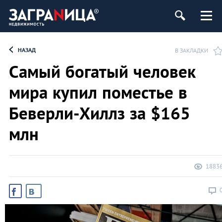
ь
НАЗАД
В ЗАКЛАДКИ
Самый богатый человек
мира купил поместье в
Беверли-Хиллз за $165
млн
1883