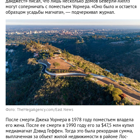
дайджест» писал, что лишь несколько домов Беверли-Хиллз
могут соперничать с поместьем Уорнера. «Оно было и остается
образцом усадьбы магната», — подчеркивал журнал.
Фото: TheMegaAgency.com/East News
После смерти Джека Уорнера в 1978 году поместьем владела
его жена. После ее смерти в 1990 году его за $47,5 млн купил
медиамагнат Дэвид Геффен. Тогда это была рекордная сумма,
выплаченная за объект жилой недвижимости в районе Лос-