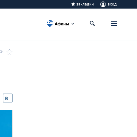
закладки
вход
Афины
КИ