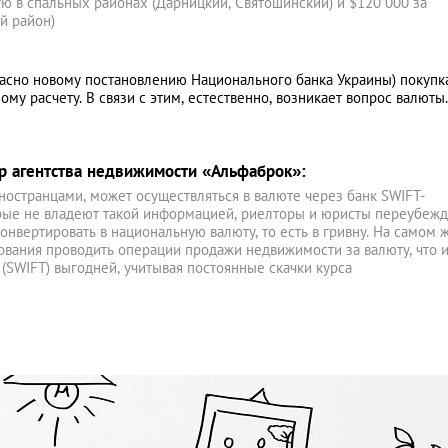
ю в спальных районах (Дарницкий, Святошинский) и $120 000 за
й район)
ласно новому постановлению Национального банка Украины) покупк
у расчету. В связи с этим, естественно, возникает вопрос валюты.
р агентства недвижимости «Альфаброк»:
ностранцами, может осуществляться в валюте через банк SWIFT-
рые не владеют такой информацией, риелторы и юристы переубежд
онвертировать в национальную валюту, то есть в гривну. На самом 
ования проводить операции продажи недвижимости за валюту, что 
(SWIFT) выгодней, учитывая постоянные скачки курса