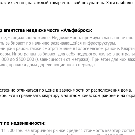
 как известно, на каждый товар есть свой покупатель. Хотя наиболь
р агентства недвижимости «Альфаброк»:
гое, «социальное» жилье. Недвижимость премиум-класса не очень
сть выбирают по наличию развивающейся инфраструктуры.
ницкий район, также смотрят жилье в Голосеевском районе. Кварти
росом. Иностранцы выбирают для себя недорогое жилье в централ
 000 до $300 000 (в зависимости от метража). При этом для них ва
вило, нравятся дома дореволюционного периода
твенно отличаться по цене в зависимости от расположения дома,
кон. Если сравнивать квартиру в элитном киевском районе и на окр
рт по недвижимости:
т 11 500 грн. На вторичном рынке средняя стоимость квартир состав