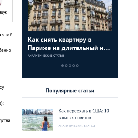
ащук
ся всё
я
Как снять квартиру в
Как куп
Недвижи
Аренда 
:
Париже на длительный или
США: по
как купи
Лондоне
бенно
тором по
короткий срок
инструкц
моря и з
АНАЛИТИЧЕСКИЕ СТАТЬИ
АНАЛИТИЧЕСКИЕ 
АНАЛИТИЧЕСКИЕ 
АНАЛИТИЧЕСКИЕ 
ижимости
дом или
rank
Калифо
су
Популярные статьи
);
Как переехать в США: 10
важных советов
дства
АНАЛИТИЧЕСКИЕ СТАТЬИ