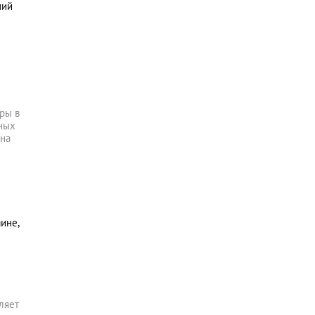
ший
ры в
ьных
жна
аине,
ляет