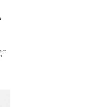
а-
ают,
же
и