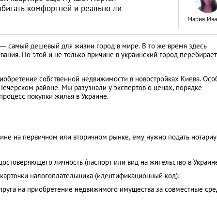
 обитать комфортней и реально ли
Мария Ив
 — самый дешевый для жизни город в мире. В то же время здесь
ивания. По этой и не только причине в украинский город перебирает
«Тихая гавань» дл
русских капиталов
приобретение собственной недвижимости в новостройках Киева. Осо
интервью с дирек
Печерском районе. Мы разузнали у экспертов о ценах, порядке
АНАЛИТИЧЕСКИЕ СТАТЬИ
процесс покупки жилья в Украине.
зарубежной недв
компании Knight F
ине на первичном или вторичном рынке, ему нужно подать нотариу
достоверяющего личность (паспорт или вид на жительство в Украине
 карточки налогоплательщика (идентификационный код);
пруга на приобретение недвижимого имущества за совместные сре