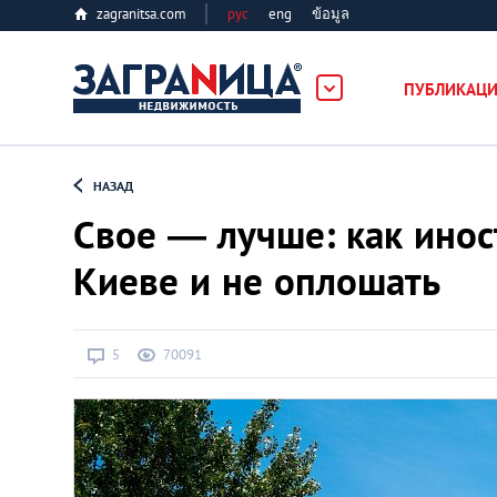
zagranitsa.com
рус
eng
ข้อมูล
ость
ПУБЛИКАЦ
Loading...
НАЗАД
Свое — лучше: как инос
Киеве и не оплошать
Все города
5
70091
Алматы
Астана