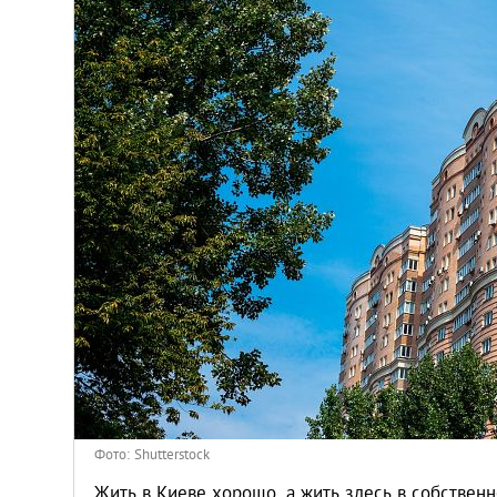
Афины
Киев
Лондон
Лос-Анджелес
Москва
Париж
Паттайя
Пхукет
Фото: Shutterstock
Жить в Киеве хорошо, а жить здесь в собствен