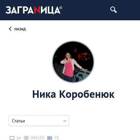
НАЗАД
Ника Коробенюк
Статьи
845153
24
73