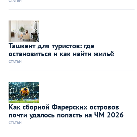
СТАТЬИ
Ташкент для туристов: где
остановиться и как найти жильё
СТАТЬИ
Как сборной Фарерских островов
почти удалось попасть на ЧМ 2026
СТАТЬИ