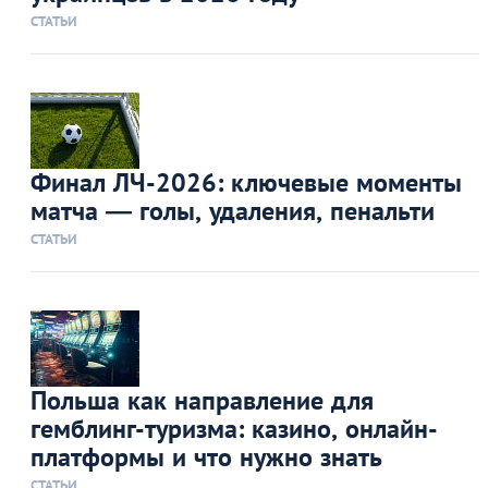
СТАТЬИ
Финал ЛЧ-2026: ключевые моменты
матча — голы, удаления, пенальти
СТАТЬИ
Польша как направление для
гемблинг-туризма: казино, онлайн-
платформы и что нужно знать
СТАТЬИ