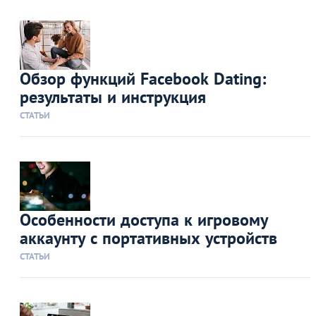
Обзор функций Facebook Dating:
результаты и инструкция
СТАТЬИ
Особенности доступа к игровому
аккаунту с портативных устройств
СТАТЬИ