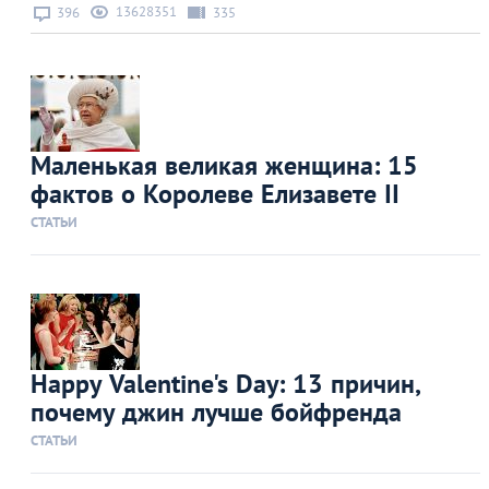
13628351
396
335
Маленькая великая женщина: 15
фактов о Королеве Елизавете II
СТАТЬИ
Happy Valentine's Day: 13 причин,
почему джин лучше бойфренда
СТАТЬИ