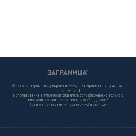
© 2026 «ЗаграNица» (zagranitsa.com). Все права защищены. All
rights reserved.
Использование материалов zagranitsa.com разрешено только с
предварительного согласия правообладателей.
Правила пользования порталом «ЗаграNица»