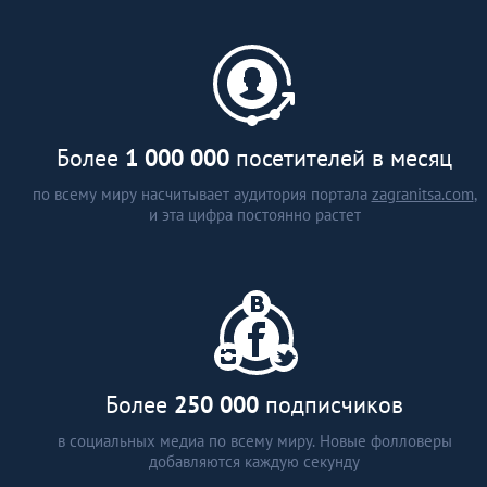
каталог застройщиков и
агентств недвижимости (более
15 стран)
аналитические статьи
интервью с экспертами
Более
1 000 000
посетителей в месяц
по всему миру насчитывает аудитория портала
zagranitsa.com
,
и эта цифра постоянно растет
Более
250 000
подписчиков
в социальных медиа по всему миру. Новые фолловеры
добавляются каждую секунду