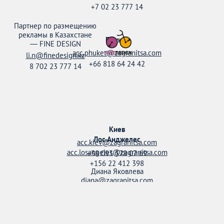
+7 02 23 777 14
Партнер по размещению
рекламы в Казахстане
Пхукет
—
FINE DESIGN
acc.phuket@zagranitsa.com
li.n@finedesign.kz
+66 818 64 24 42
8 702 23 777 14
Киев
Лос-Анджелес
acc.kiev@zagranitsa.com
acc.losangeles@zagranitsa.com
+38 093 578 07 69
+156 22 412 398
Диана Яковлева
diana@zagranitsa.com
+38 095 158 52 20