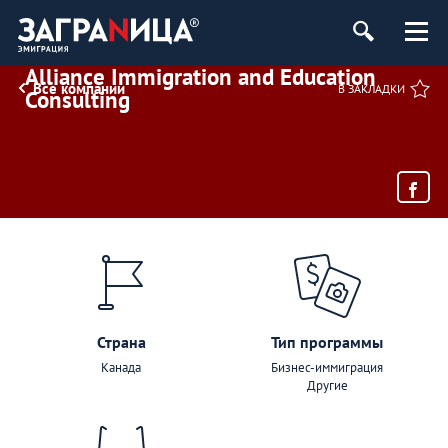
Alliance Immigration and Education
Все компании
В ЗАКЛАДКИ
Consulting
Страна
Тип программы
Канада
Бизнес-иммиграция
Другие